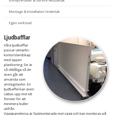
Entreprenader & Service Akustiktak
Montage & Installation Undertak
Egen verkstad
Ljudbafflar
Våra ljudbafflar
passar utmärkt i
kontorslandskap
med öppen
planlösning. De är
så slittåliga så de
även går att
använda som
anslagstavlor. En
ljudbaffel kan även
sättas upp mot ett
fönster för att
minimera buller
utifrån.
Väggpanelerna är fastmonterade mot vägg och kan monteras på