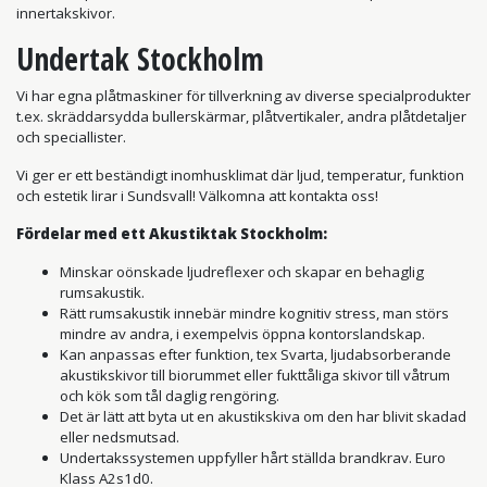
innertakskivor.
Undertak Stockholm
Vi har egna plåtmaskiner för tillverkning av diverse specialprodukter
t.ex. skräddarsydda bullerskärmar, plåtvertikaler, andra plåtdetaljer
och speciallister.
Vi ger er ett beständigt inomhusklimat där ljud, temperatur, funktion
och estetik lirar i Sundsvall! Välkomna att kontakta oss!
Fördelar med ett Akustiktak Stockholm:
Minskar oönskade ljudreflexer och skapar en behaglig
rumsakustik.
Rätt rumsakustik innebär mindre kognitiv stress, man störs
mindre av andra, i exempelvis öppna kontorslandskap.
Kan anpassas efter funktion, tex Svarta, ljudabsorberande
akustikskivor till biorummet eller fukttåliga skivor till våtrum
och kök som tål daglig rengöring.
Det är lätt att byta ut en akustikskiva om den har blivit skadad
eller nedsmutsad.
Undertakssystemen uppfyller hårt ställda brandkrav. Euro
Klass A2s1d0.