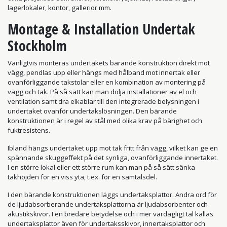
lagerlokaler, kontor, gallerior mm.
Montage & Installation Undertak
Stockholm
Vanligtvis monteras undertakets bärande konstruktion direkt mot
vägg, pendlas upp eller hängs med hålband mot innertak eller
ovanförliggande takstolar eller en kombination av montering på
vägg och tak. På så sätt kan man dölja installationer av el och
ventilation samt dra elkablar till den integrerade belysningen i
undertaket ovanför undertakslösningen. Den bärande
konstruktionen är i regel av stål med olika krav på bärighet och
fuktresistens.
Ibland hängs undertaket upp mot tak fritt från vägg, vilket kan ge en
spännande skuggeffekt på det synliga, ovanförliggande innertaket.
I en större lokal eller ett större rum kan man på så sätt sänka
takhöjden för en viss yta, t.ex. för en samtalsdel.
I den bärande konstruktionen läggs undertaksplattor. Andra ord för
de ljudabsorberande undertaksplattorna är ljudabsorbenter och
akustikskivor. I en bredare betydelse och i mer vardagligt tal kallas
undertaksplattor även för undertaksskivor, innertaksplattor och